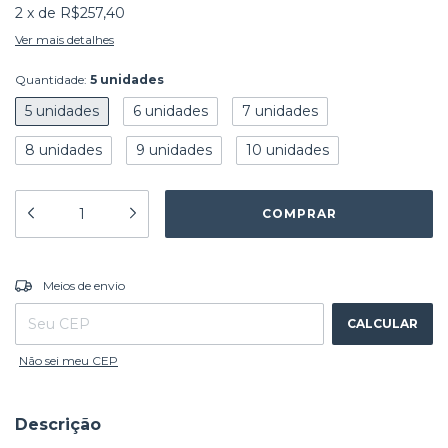
2
x
de
R$257,40
Ver mais detalhes
Quantidade:
5 unidades
5 unidades
6 unidades
7 unidades
8 unidades
9 unidades
10 unidades
ALTERAR CEP
Entregas para o CEP:
Meios de envio
CALCULAR
Não sei meu CEP
Descrição