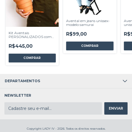
Avental em jeans unissex-
Aven
modelo samurai
unis
Kit Aventais
R$99,00
R$
PERSONALIZADOS com
seu logo a Laser ou Silk -
Sarja ou Jeans
R$445,00
COMPRAR
COMPRAR
DEPARTAMENTOS
NEWSLETTER
Copyright LADY IV - 2026. Todos os direitos reservados.