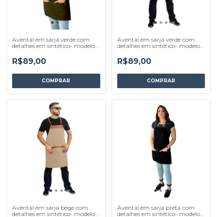
Avental em sarja verde com
Avental em sarja verde com
detalhes em sintético- modelo
detalhes em sintético- modelo
planta
onza
R$89,00
R$89,00
Avental em sarja bege com
Avental em sarja preta com
detalhes em sintético- modelo
detalhes em sintético- modelo