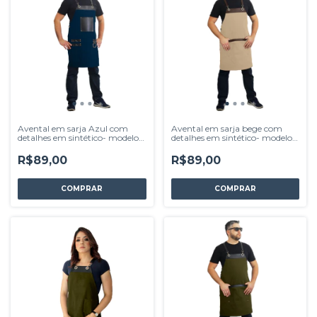
Avental em sarja Azul com
Avental em sarja bege com
detalhes em sintético- modelo
detalhes em sintético- modelo
churrasqueiro
onza
R$89,00
R$89,00