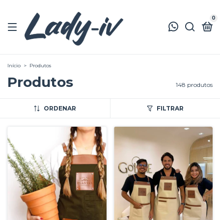
0
Início
>
Produtos
Produtos
148 produtos
ORDENAR
FILTRAR