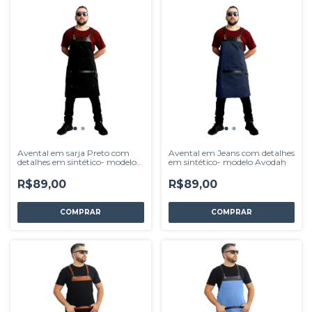
Avental em sarja Preto com
Avental em Jeans com detalhes
detalhes em sintético- modelo
em sintético- modelo Avodah
Avodah
R$89,00
R$89,00