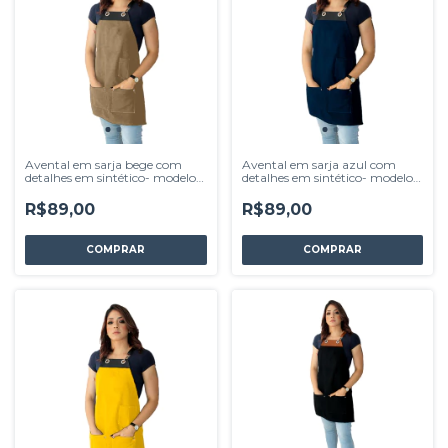
Avental em sarja bege com
Avental em sarja azul com
detalhes em sintético- modelo
detalhes em sintético- modelo
planta
planta
R$89,00
R$89,00