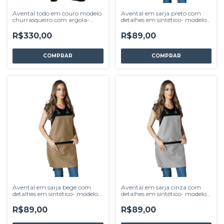
Avental todo em couro modelo
Avental em sarja preto com
churrasqueiro com argola-
detalhes em sintético- modelo
cores
onza
R$330,00
R$89,00
COMPRAR
Avental em sarja bege com
Avental em sarja cinza com
detalhes em sintético- modelo
detalhes em sintético- modelo
onza
onza
R$89,00
R$89,00