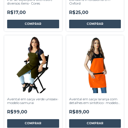
diversos itens- Cores
Oxford
R$17,00
R$25,00
COMPRAR
COMPRAR
Avental em sarja verde unissex-
Avental em sarja laranja com
modelo samurai
detalhes em sintético- modelo
onza
R$99,00
R$89,00
COMPRAR