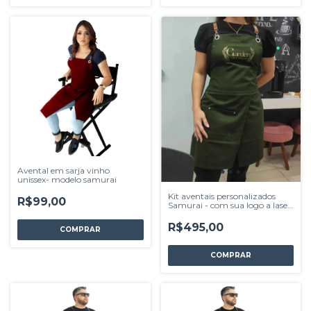
Avental em sarja vinho
unissex- modelo samurai
Kit aventais personalizados
R$99,00
Samurai - com sua logo a laser,
pintada ou efeito
R$495,00
COMPRAR
COMPRAR