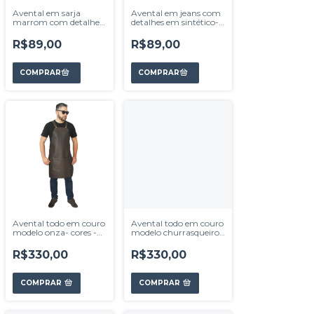
Avental em sarja
Avental em jeans com
marrom com detalhes
detalhes em sintético-
em sintético- modelo
modelo onza
onza
R$89,00
R$89,00
Avental todo em couro
Avental todo em couro
modelo onza- cores -
modelo churrasqueiro
(cópia)
com argola- cores
R$330,00
R$330,00
COMPRAR
COMPRAR