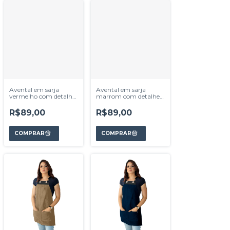
Avental em sarja
Avental em sarja
vermelho com detalhes
marrom com detalhes
em sintético- modelo
em sintético- modelo
planta
planta
R$89,00
R$89,00