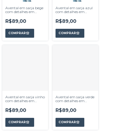
Avental em sarja bege
Avental em sarja azul
com detalhes em
com detalhes em
sintético- modelo
sintético- modelo
planta
planta
R$89,00
R$89,00
Avental em sarja vinho
Avental em sarja verde
com detalhes em
com detalhes em
sintético- modelo
sintético- modelo
avodah
avodah
R$89,00
R$89,00