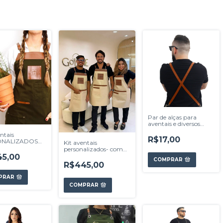
Par de alças para
aventais e diversos
itens- Cores
ntais
R$17,00
ONALIZADOS
Kit aventais
u logo a Laser
personalizados- com
 - Sarja ou Jeans
sua logo a laser,
5,00
COMPRAR
pintada ou efeito - em
R$445,00
sintético
PRAR
COMPRAR