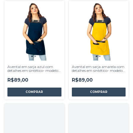
Avental em sarja azul com
Avental em sarja amarela com
detalhes em sintético- modelo
detalhes em sintético- modelo
onza plus
onza plus
R$89,00
R$89,00