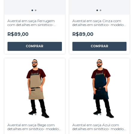
Avental em sarja Ferrugem
Avental em sarja Cinza com
com detalhes em sintético-
detalhes em sintético- modelo
modelo onza plus
onza plus
R$89,00
R$89,00
Avental em sarja Bege com
Avental em sarja Azul com
detalhes em sintético- modelo
detalhes em sintético- modelo
onza plus
onza plus