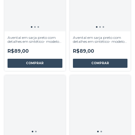
Avental em sarja preto com
Avental em sarja preto com
detalhes em sintético- modelo
detalhes em sintético- modelo
onza plus
onza plus
R$89,00
R$89,00