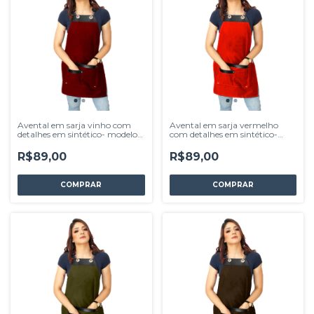
Avental em sarja vinho com
Avental em sarja vermelho
detalhes em sintético- modelo
com detalhes em sintético-
onza plus
modelo onza plus
R$89,00
R$89,00