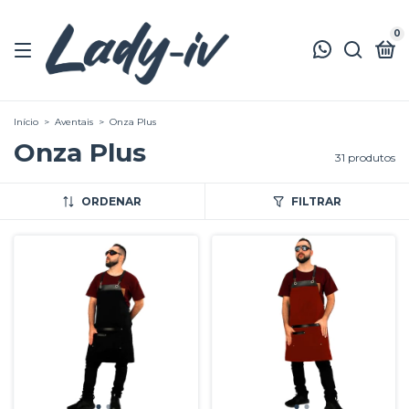
0
Início
>
Aventais
>
Onza Plus
Onza Plus
31 produtos
ORDENAR
FILTRAR