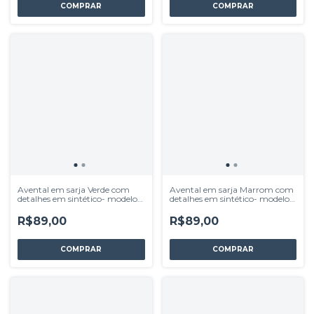
Avental em sarja Verde com
Avental em sarja Marrom com
detalhes em sintético- modelo
detalhes em sintético- modelo
onza plus
onza plus
R$89,00
R$89,00