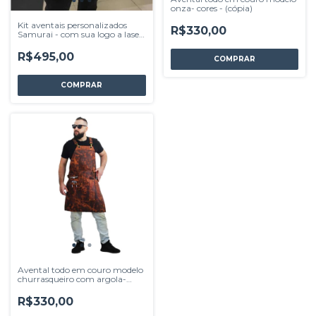
onza- cores - (cópia)
Kit aventais personalizados
R$330,00
Samurai - com sua logo a laser,
pintada ou efeito
R$495,00
COMPRAR
COMPRAR
Avental todo em couro modelo
churrasqueiro com argola-
cores
R$330,00