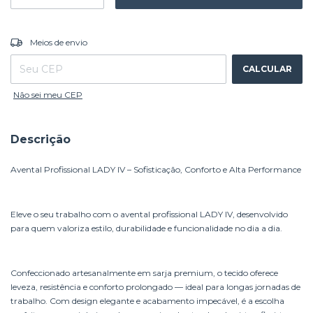
ALTERAR CEP
Entregas para o CEP:
Meios de envio
CALCULAR
Não sei meu CEP
Descrição
Avental Profissional LADY IV – Sofisticação, Conforto e Alta Performance
Eleve o seu trabalho com o avental profissional LADY IV, desenvolvido
para quem valoriza estilo, durabilidade e funcionalidade no dia a dia.
Confeccionado artesanalmente em sarja premium, o tecido oferece
leveza, resistência e conforto prolongado — ideal para longas jornadas de
trabalho. Com design elegante e acabamento impecável, é a escolha