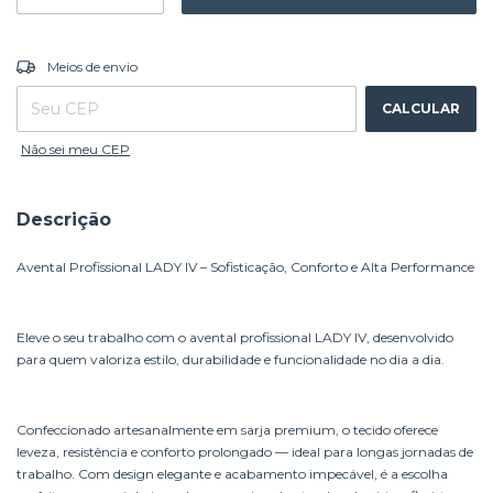
ALTERAR CEP
Entregas para o CEP:
Meios de envio
CALCULAR
Não sei meu CEP
Descrição
Avental Profissional LADY IV – Sofisticação, Conforto e Alta Performance
Eleve o seu trabalho com o avental profissional LADY IV, desenvolvido
para quem valoriza estilo, durabilidade e funcionalidade no dia a dia.
Confeccionado artesanalmente em sarja premium, o tecido oferece
leveza, resistência e conforto prolongado — ideal para longas jornadas de
trabalho. Com design elegante e acabamento impecável, é a escolha