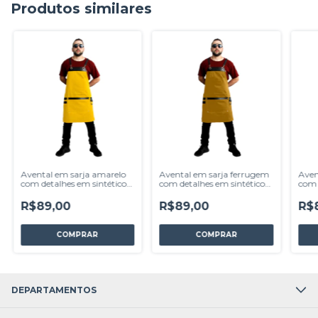
Produtos similares
Avental em sarja amarelo
Avental em sarja ferrugem
Aven
com detalhes em sintético-
com detalhes em sintético-
com 
modelo Avodah
modelo Avodah
mod
R$89,00
R$89,00
R$
DEPARTAMENTOS