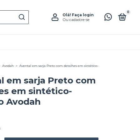
0
Olá!
Faça login
Ou cadastre-se
>
Avodah
>
Avental em sarja Preto com detalhes em sintético-
l em sarja Preto com
es em sintético-
o Avodah
s