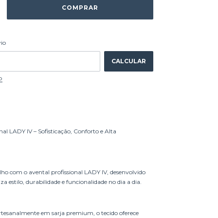
ALTERAR CEP
 CEP:
vio
CALCULAR
P
nal LADY IV – Sofisticação, Conforto e Alta
lho com o avental profissional LADY IV, desenvolvido
a estilo, durabilidade e funcionalidade no dia a dia.
tesanalmente em sarja premium, o tecido oferece