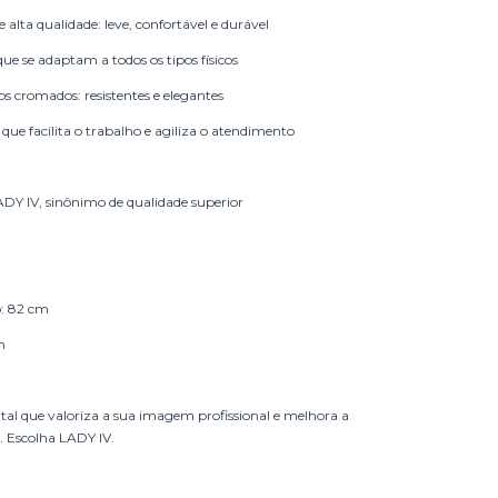
e alta qualidade: leve, confortável e durável
que se adaptam a todos os tipos físicos
s cromados: resistentes e elegantes
que facilita o trabalho e agiliza o atendimento
ADY IV, sinônimo de qualidade superior
: 82 cm
m
al que valoriza a sua imagem profissional e melhora a
 Escolha LADY IV.