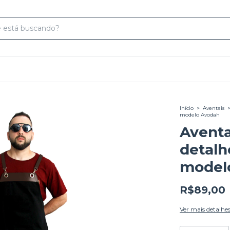
Início
>
Aventais
modelo Avodah
Aventa
detalh
model
R$89,00
Ver mais detalhe