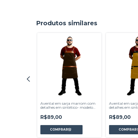
Produtos similares
ja cinza com
Avental em sarja marrom com
Avental em sar
tético- modelo
detalhes em sintético- modelo
detalhes em sin
Avodah
Avodah
R$89,00
R$89,00