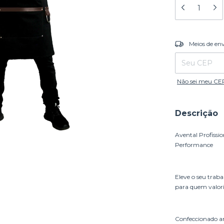
Entregas para o
Meios de en
Não sei meu CE
Descrição
Avental Profissio
Performance
Eleve o seu traba
para quem valoriz
Confeccionado ar