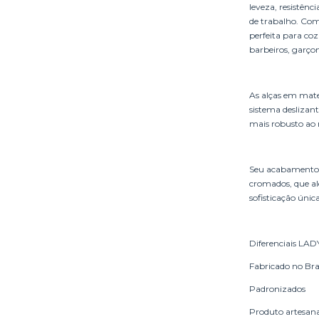
leveza, resistênc
de trabalho. Com
perfeita para cozi
barbeiros, garçon
As alças em mater
sistema deslizan
mais robusto ao m
Seu acabamento d
cromados, que al
sofisticação única
Diferenciais LADY
Fabricado no Bra
Padronizados
Produto artesana