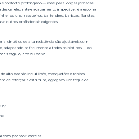
ia e conforto prolongado — ideal para longas jornadas
 design elegante e acabamento impecável, é a escolha
nheiros, churrasqueiros, bartenders, baristas, floristas,
s e outros profissionais exigentes.
ial sintético de alta resistência são ajustáveis com
te, adaptando-se facilmente a todos os biotipos — do
ais esguio, alto ou baixo.
e alto padrão inclui ilhós, mosquetões e rebites
ém de reforçar a estrutura, agregam um toque de
.
 IV:
sil
l com padrão 5 estrelas