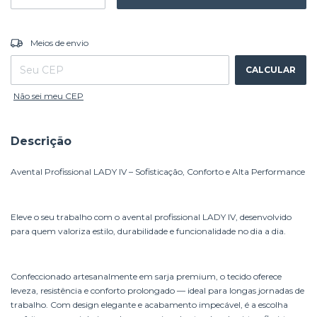
ALTERAR CEP
Entregas para o CEP:
Meios de envio
CALCULAR
Não sei meu CEP
Descrição
Avental Profissional LADY IV – Sofisticação, Conforto e Alta Performance
Eleve o seu trabalho com o avental profissional LADY IV, desenvolvido
para quem valoriza estilo, durabilidade e funcionalidade no dia a dia.
Confeccionado artesanalmente em sarja premium, o tecido oferece
leveza, resistência e conforto prolongado — ideal para longas jornadas de
trabalho. Com design elegante e acabamento impecável, é a escolha