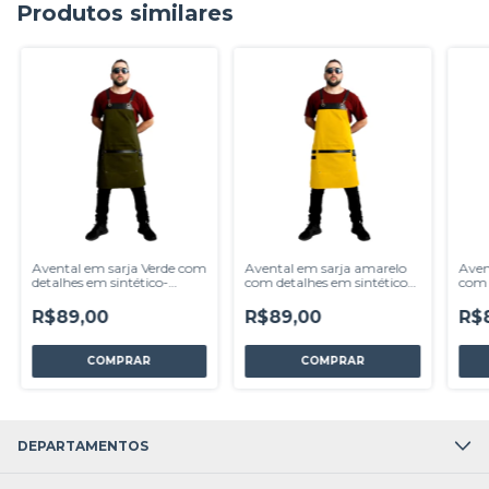
Produtos similares
Avental em sarja Verde com
Avental em sarja amarelo
Aven
detalhes em sintético-
com detalhes em sintético-
com 
modelo Avodah
modelo Avodah
mod
R$89,00
R$89,00
R$
DEPARTAMENTOS