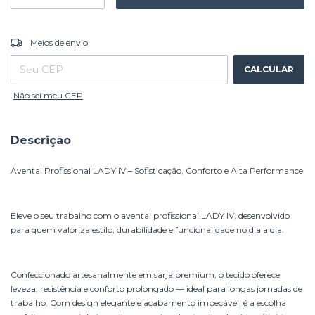
ALTERAR CEP
Entregas para o CEP:
Meios de envio
CALCULAR
Não sei meu CEP
Descrição
Avental Profissional LADY IV – Sofisticação, Conforto e Alta Performance
Eleve o seu trabalho com o avental profissional LADY IV, desenvolvido
para quem valoriza estilo, durabilidade e funcionalidade no dia a dia.
Confeccionado artesanalmente em sarja premium, o tecido oferece
leveza, resistência e conforto prolongado — ideal para longas jornadas de
trabalho. Com design elegante e acabamento impecável, é a escolha