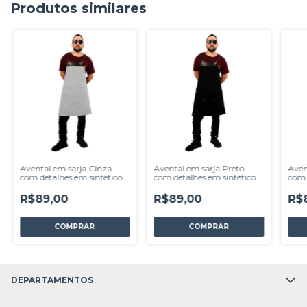
Produtos similares
Avental em sarja Cinza
Avental em sarja Preto
Aven
com detalhes em sintético-
com detalhes em sintético-
com 
modelo planta
modelo planta
mode
R$89,00
R$89,00
R$
DEPARTAMENTOS