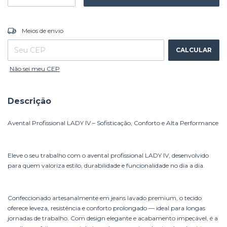
ALTERAR CEP
Entregas para o CEP:
Meios de envio
CALCULAR
Não sei meu CEP
Descrição
Avental Profissional LADY IV – Sofisticação, Conforto e Alta Performance
Eleve o seu trabalho com o avental profissional LADY IV, desenvolvido
para quem valoriza estilo, durabilidade e funcionalidade no dia a dia.
Confeccionado artesanalmente em jeans lavado premium, o tecido
oferece leveza, resistência e conforto prolongado — ideal para longas
jornadas de trabalho. Com design elegante e acabamento impecável, é a